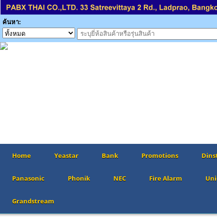
ค้นหา:
Home
Yeastar
Bank
Promotions
Dins
Panasonic
Phonik
NEC
Fire Alarm
Uni
Grandstream