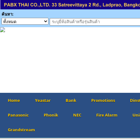
ค้นหา:
Home
Yeastar
Bank
Promotions
Dins
Panasonic
Phonik
NEC
Fire Alarm
Uni
Grandstream