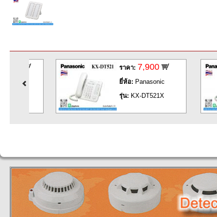
0
7,900
ราคา:
c
ยี่ห้อ:
Panasonic
X
รุ่น:
KX-DT521X