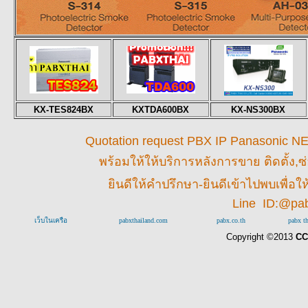
KX-TES824BX
KXTDA600BX
KX-NS300BX
Quotation request PBX IP Panasonic NEC 
พร้อมให้
ให้บริการหลังการขาย ติดตั้ง,ซ
ยินดีให้คำปรึกษา-ยินดีเข้าไปพบเพื่
Line ID:@pa
เว็บในเครือ
pabxthailand.com
pabx.co.th
pabx t
Copyright ©2013
CC