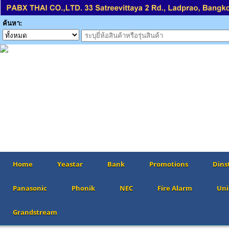
ค้นหา:
Home
Yeastar
Bank
Promotions
Dins
Panasonic
Phonik
NEC
Fire Alarm
Uni
Grandstream