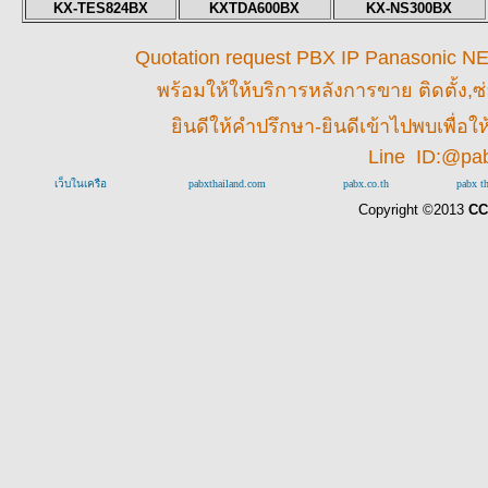
KX-TES824BX
KXTDA600BX
KX-NS300BX
Quotation request PBX IP Panasonic NEC 
พร้อมให้
ให้บริการหลังการขาย ติดตั้ง,ซ
ยินดีให้คำปรึกษา-ยินดีเข้าไปพบเพื่
Line ID:@pa
เว็บในเครือ
pabxthailand.com
pabx.co.th
pabx t
Copyright ©2013
CC